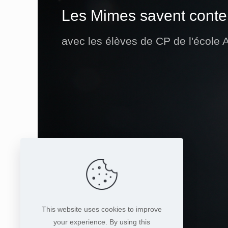
Les Mimes savent cont
avec les élèves de CP de l'école 
This website uses cookies to improve
your experience. By using this