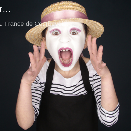
er…
A. France de Courbevoie.