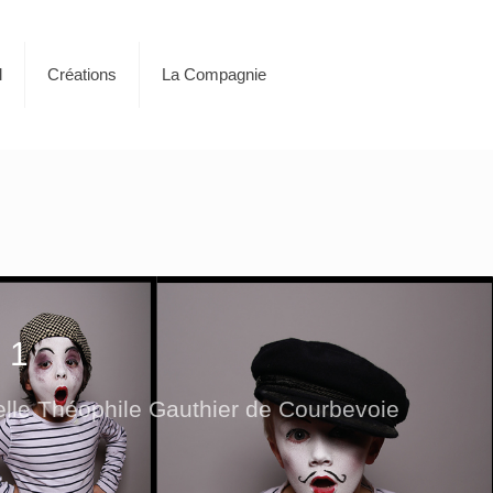
l
Créations
La Compagnie
 1
elle Théophile Gauthier de Courbevoie